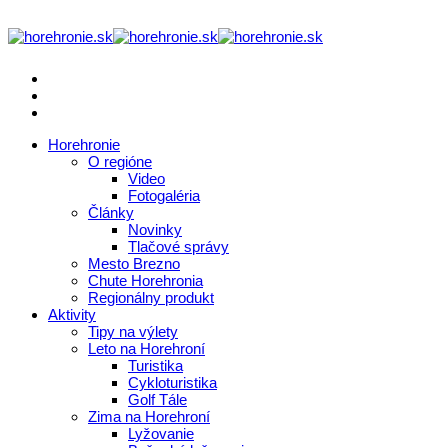
Horehronie
O regióne
Video
Fotogaléria
Články
Novinky
Tlačové správy
Mesto Brezno
Chute Horehronia
Regionálny produkt
Aktivity
Tipy na výlety
Leto na Horehroní
Turistika
Cykloturistika
Golf Tále
Zima na Horehroní
Lyžovanie