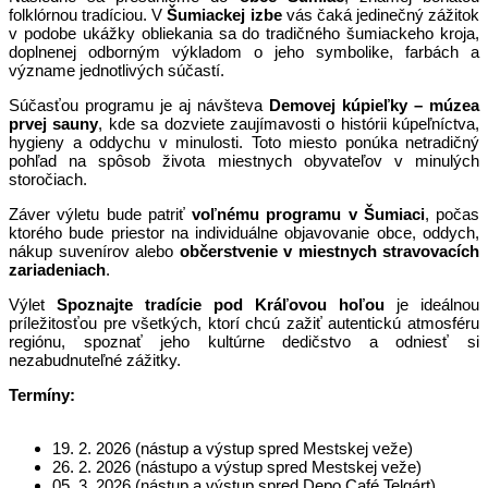
folklórnou tradíciou. V
Šumiackej izbe
vás čaká jedinečný zážitok
v podobe ukážky obliekania sa do tradičného šumiackeho kroja,
doplnenej odborným výkladom o jeho symbolike, farbách a
význame jednotlivých súčastí.
Súčasťou programu je aj návšteva
Demovej kúpieľky – múzea
prvej sauny
, kde sa dozviete zaujímavosti o histórii kúpeľníctva,
hygieny a oddychu v minulosti. Toto miesto ponúka netradičný
pohľad na spôsob života miestnych obyvateľov v minulých
storočiach.
Záver výletu bude patriť
voľnému programu v Šumiaci
, počas
ktorého bude priestor na individuálne objavovanie obce, oddych,
nákup suvenírov alebo
občerstvenie v miestnych stravovacích
zariadeniach
.
Výlet
Spoznajte tradície pod Kráľovou hoľou
je ideálnou
príležitosťou pre všetkých, ktorí chcú zažiť autentickú atmosféru
regiónu, spoznať jeho kultúrne dedičstvo a odniesť si
nezabudnuteľné zážitky.
Termíny:
19. 2. 2026 (nástup a výstup spred Mestskej veže)
26. 2. 2026 (nástupo a výstup spred Mestskej veže)
05. 3. 2026 (nástup a výstup spred Depo Café Telgárt)