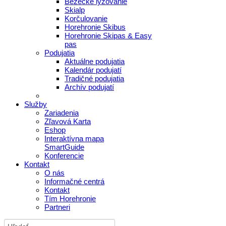
Bežecké lyžovanie
Skialp
Korčulovanie
Horehronie Skibus
Horehronie Skipas & Easy
pas
Podujatia
Aktuálne podujatia
Kalendár podujatí
Tradičné podujatia
Archív podujatí
Služby
Zariadenia
Zľavová Karta
Eshop
Interaktívna mapa
SmartGuide
Konferencie
Kontakt
O nás
Informačné centrá
Kontakt
Tím Horehronie
Partneri