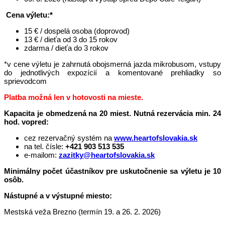
Cena výletu:*
15 € / dospelá osoba (doprovod)
13 € / dieťa od 3 do 15 rokov
zdarma / dieťa do 3 rokov
*v cene výletu je zahrnutá obojsmerná jazda mikrobusom, vstupy
do jednotlivých expozícií a komentované prehliadky so
sprievodcom
Platba možná len v hotovosti na mieste.
Kapacita je obmedzená na 20 miest. Nutná rezervácia min. 24
hod. vopred:
cez rezervačný systém na
www.heartofslovakia.sk
na tel. čísle:
+421 903 513 535
e-mailom:
zazitky@heartofslovakia.sk
Minimálny počet účastníkov pre uskutočnenie sa výletu je 10
osôb.
Nástupné a v výstupné miesto:
Mestská veža Brezno (termín 19. a 26. 2. 2026)