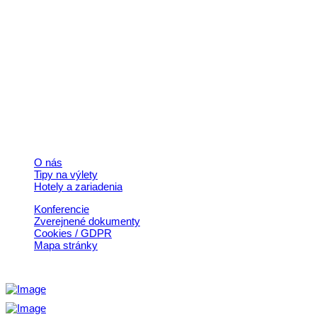
Kontakt
+421 911 633 119
info@horehronie.sk
© 2026, Horehronie.sk
Rýchle odkazy
O nás
Tipy na výlety
Hotely a zariadenia
Konferencie
Zverejnené dokumenty
Cookies / GDPR
Mapa stránky