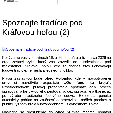
Spoznajte tradície pod
Kráľovou hoľou (2)
Pozývame vás v termínoch 19. a 26. februára a 5. marca 2026 na
organizovaný výlet, ktorý vás zavedie do subdestinácie pod
majestátnou Kráľovou hoľou, kde sa dodnes živo uchovávajú
ľudové tradície, remeslá a jedinečný folklór.
Prvou zastávkou bude
obec Polomka
, kde v novootvorenej
drevenici navštívite expozíciu
„Od ľanu ku kroju“
.
Prostredníctvom pútavej prezentácie spoznáte celý proces
spracovania ľanu – od jeho pestovania, cez spriadanie a tkanie, až
po výrobu tradičného ľudového odevu. Expozícia ponúka
autentický pohľad na zručnosť a pracovitosť našich predkov a
priblíži význam kroja v každodennom i slávnostnom živote.
Následne sa presunieme do
obce Šumiac
, známej bohatou