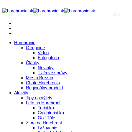
Horehronie
O regióne
Video
Fotogaléria
Články
Novinky
Tlačové správy
Mesto Brezno
Chute Horehronia
Regionálny produkt
Aktivity
Tipy na výlety
Leto na Horehroní
Turistika
Cykloturistika
Golf Tále
Zima na Horehroní
Lyžovanie