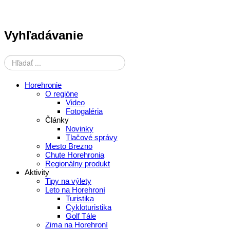
Vyhľadávanie
Horehronie
O regióne
Video
Fotogaléria
Články
Novinky
Tlačové správy
Mesto Brezno
Chute Horehronia
Regionálny produkt
Aktivity
Tipy na výlety
Leto na Horehroní
Turistika
Cykloturistika
Golf Tále
Zima na Horehroní