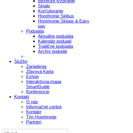
Bežecké lyžovanie
Skialp
Korčulovanie
Horehronie Skibus
Horehronie Skipas & Easy
pas
Podujatia
Aktuálne podujatia
Kalendár podujatí
Tradičné podujatia
Archív podujatí
Služby
Zariadenia
Zľavová Karta
Eshop
Interaktívna mapa
SmartGuide
Konferencie
Kontakt
O nás
Informačné centrá
Kontakt
Tím Horehronie
Partneri