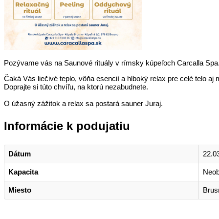
Pozývame vás na Saunové rituály v rímsky kúpeľoch Carcalla Spa.
Čaká Vás liečivé teplo, vôňa esencií a hlboký relax pre celé telo aj 
Doprajte si túto chvíľu, na ktorú nezabudnete.
O úžasný zážitok a relax sa postará sauner Juraj.
Informácie k podujatiu
Dátum
22.0
Kapacita
Neo
Miesto
Brus