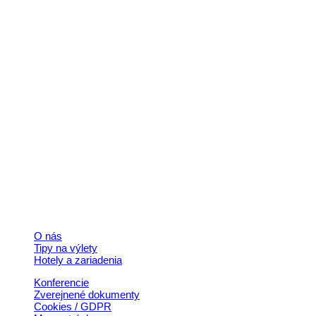
Kontakt
+421 911 633 119
info@horehronie.sk
© 2026, Horehronie.sk
Rýchle odkazy
O nás
Tipy na výlety
Hotely a zariadenia
Konferencie
Zverejnené dokumenty
Cookies / GDPR