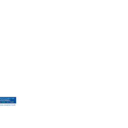
Aktivita realizovaná s finančnou podporou
Ministerstva cestovného ruchu
a športu Slovenskej republiky