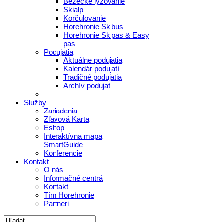
Bežecké lyžovanie
Skialp
Korčulovanie
Horehronie Skibus
Horehronie Skipas & Easy
pas
Podujatia
Aktuálne podujatia
Kalendár podujatí
Tradičné podujatia
Archív podujatí
Služby
Zariadenia
Zľavová Karta
Eshop
Interaktívna mapa
SmartGuide
Konferencie
Kontakt
O nás
Informačné centrá
Kontakt
Tím Horehronie
Partneri