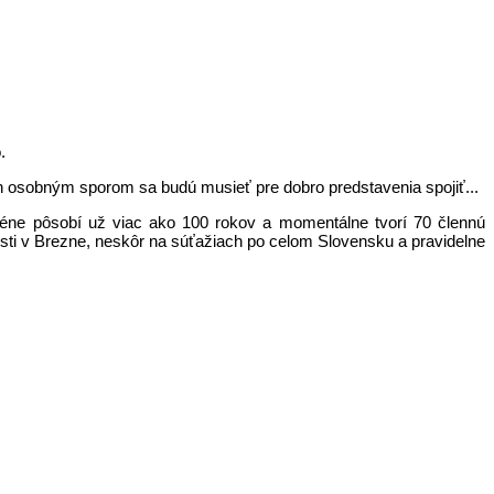
.
ich osobným sporom sa budú musieť pre dobro predstavenia spojiť...
céne pôsobí už viac ako 100 rokov a momentálne tvorí 70 člennú
osti v Brezne, neskôr na súťažiach po celom Slovensku a pravidelne