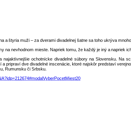
ena a štyria muži – za dverami divadelnej šatne sa toho ukrýva mnoho
blémy na nevhodnom mieste. Napriek tomu, že každý je iný a napriek 
a najaktívnejšie ochotnícke divadelné súbory na Slovensku. Na s
a pripraví dve divadelné inscenácie, ktoré najskôr predstaví verejn
ku, Rumunsku či Srbsku.
ATNA?idp=212674#modalVyberPocetMiest20