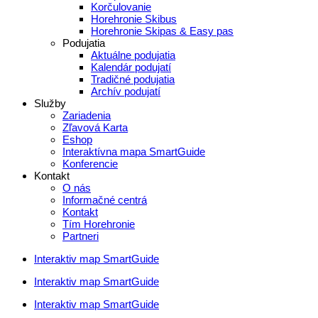
Korčulovanie
Horehronie Skibus
Horehronie Skipas & Easy pas
Podujatia
Aktuálne podujatia
Kalendár podujatí
Tradičné podujatia
Archív podujatí
Služby
Zariadenia
Zľavová Karta
Eshop
Interaktívna mapa SmartGuide
Konferencie
Kontakt
O nás
Informačné centrá
Kontakt
Tím Horehronie
Partneri
Interaktiv map SmartGuide
Interaktiv map SmartGuide
Interaktiv map SmartGuide