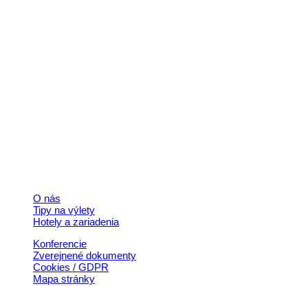
Kontakt
+421 911 633 119
info@horehronie.sk
© 2026, Horehronie.sk
Rýchle odkazy
O nás
Tipy na výlety
Hotely a zariadenia
Konferencie
Zverejnené dokumenty
Cookies / GDPR
Mapa stránky