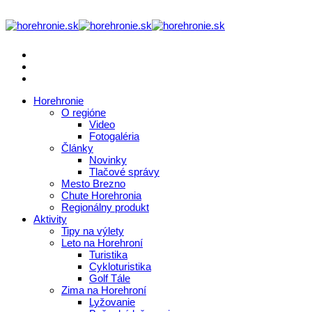
Horehronie
O regióne
Video
Fotogaléria
Články
Novinky
Tlačové správy
Mesto Brezno
Chute Horehronia
Regionálny produkt
Aktivity
Tipy na výlety
Leto na Horehroní
Turistika
Cykloturistika
Golf Tále
Zima na Horehroní
Lyžovanie