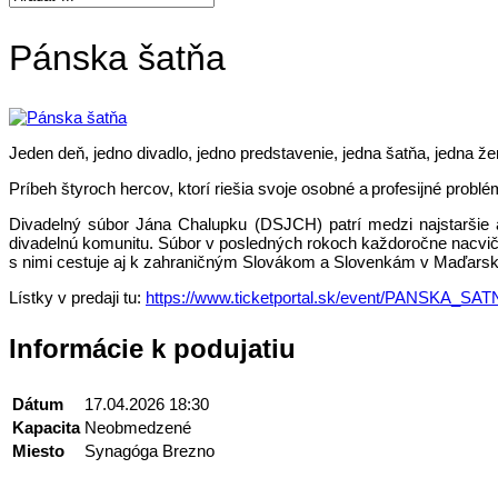
Pánska šatňa
Jeden deň, jedno divadlo, jedno predstavenie, jedna šatňa, jedna ž
Príbeh štyroch hercov, ktorí riešia svoje osobné a profesijné pro
Divadelný súbor Jána Chalupku (DSJCH) patrí medzi najstaršie 
divadelnú komunitu. Súbor v posledných rokoch každoročne nacvičí 
s nimi cestuje aj k zahraničným Slovákom a Slovenkám v Maďars
Lístky v predaji tu:
https://www.ticketportal.sk/event/PANSKA_S
Informácie k podujatiu
Dátum
17.04.2026 18:30
Kapacita
Neobmedzené
Miesto
Synagóga Brezno