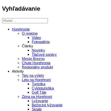
Vyhľadávanie
Horehronie
O regióne
Video
Fotogaléria
Články
Novinky
Tlačové správy
Mesto Brezno
Chute Horehronia
Regionálny produkt
Aktivity
Tipy na výlety
Leto na Horehroní
Turistika
Cykloturistika
Golf Tále
Zima na Horehroní
Lyžovanie
Bežecké lyžovanie
Skialp