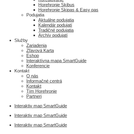
Horehronie Skibus
Horehronie Skipas & Easy pas
Podujatia
Aktuálne podujatia
Kalendár podujatí
Tradičné podujatia
Archív podujatí
Služby
Zariadenia
Zľavová Karta
Eshop
Interaktívna mapa SmartGuide
Konferencie
Kontakt
O nás
Informačné centrá
Kontakt
Tím Horehronie
Partneri
Interaktiv map SmartGuide
Interaktiv map SmartGuide
Interaktiv map SmartGuide