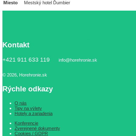
Miesto
Mestský hotel Ďumbier
Kontakt
+421 911 633 119
info@horehronie.sk
© 2026, Horehronie.sk
Rýchle odkazy
O nás
Tipy na výlety
Hotely a zariadenia
Konferencie
Zverejnené dokumenty
Cookies / GDPR