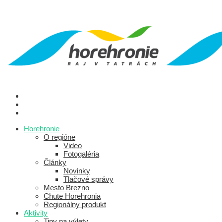
Horehronie
O regióne
Video
Fotogaléria
Články
Novinky
Tlačové správy
Mesto Brezno
Chute Horehronia
Regionálny produkt
Aktivity
Tipy na výlety