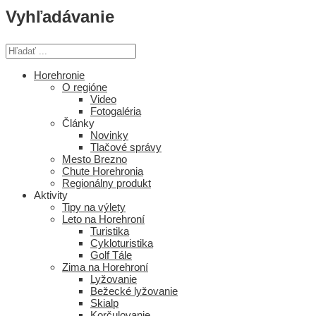
Vyhľadávanie
Horehronie
O regióne
Video
Fotogaléria
Články
Novinky
Tlačové správy
Mesto Brezno
Chute Horehronia
Regionálny produkt
Aktivity
Tipy na výlety
Leto na Horehroní
Turistika
Cykloturistika
Golf Tále
Zima na Horehroní
Lyžovanie
Bežecké lyžovanie
Skialp
Korčulovanie