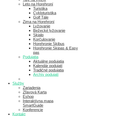
Leto na Horehroní
Turistika
Cykloturistika
Golf Tále
Zima na Horehroní
Lyžovanie
Bežecké lyžovanie
Skialp
Korčulovanie
Horehronie Skibus
Horehronie Skipas & Easy
pas
Podujatia
Aktuálne podujatia
Kalendár podujatí
Tradičné podujatia
Archív podujatí
Služby
Zariadenia
Zľavová Karta
Eshop
Interaktívna mapa
SmartGuide
Konferencie
Kontakt