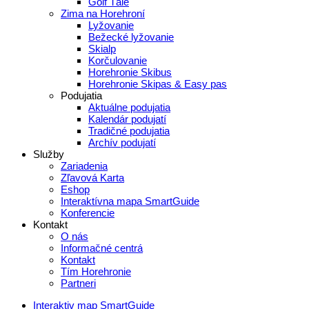
Golf Tále
Zima na Horehroní
Lyžovanie
Bežecké lyžovanie
Skialp
Korčulovanie
Horehronie Skibus
Horehronie Skipas & Easy pas
Podujatia
Aktuálne podujatia
Kalendár podujatí
Tradičné podujatia
Archív podujatí
Služby
Zariadenia
Zľavová Karta
Eshop
Interaktívna mapa SmartGuide
Konferencie
Kontakt
O nás
Informačné centrá
Kontakt
Tím Horehronie
Partneri
Interaktiv map SmartGuide