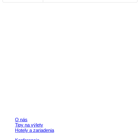
Kontakt
+421 911 633 119
info@horehronie.sk
© 2026, Horehronie.sk
Rýchle odkazy
O nás
Tipy na výlety
Hotely a zariadenia