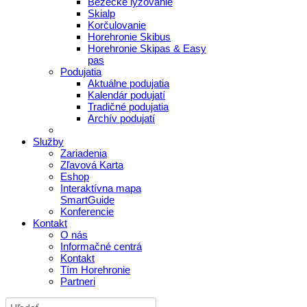
Bežecké lyžovanie
Skialp
Korčulovanie
Horehronie Skibus
Horehronie Skipas & Easy
pas
Podujatia
Aktuálne podujatia
Kalendár podujatí
Tradičné podujatia
Archív podujatí
Služby
Zariadenia
Zľavová Karta
Eshop
Interaktívna mapa
SmartGuide
Konferencie
Kontakt
O nás
Informačné centrá
Kontakt
Tím Horehronie
Partneri