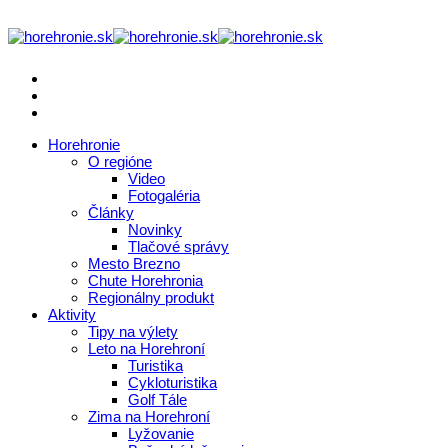
Horehronie
O regióne
Video
Fotogaléria
Články
Novinky
Tlačové správy
Mesto Brezno
Chute Horehronia
Regionálny produkt
Aktivity
Tipy na výlety
Leto na Horehroní
Turistika
Cykloturistika
Golf Tále
Zima na Horehroní
Lyžovanie