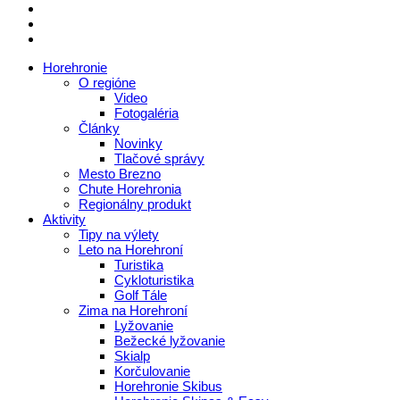
Horehronie
O regióne
Video
Fotogaléria
Články
Novinky
Tlačové správy
Mesto Brezno
Chute Horehronia
Regionálny produkt
Aktivity
Tipy na výlety
Leto na Horehroní
Turistika
Cykloturistika
Golf Tále
Zima na Horehroní
Lyžovanie
Bežecké lyžovanie
Skialp
Korčulovanie
Horehronie Skibus