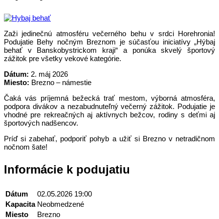
Zaži jedinečnú atmosféru večerného behu v srdci Horehronia!
Podujatie Behy nočným Breznom je súčasťou iniciatívy „Hýbaj
behať v Banskobystrickom kraji“ a ponúka skvelý športový
zážitok pre všetky vekové kategórie.
Dátum:
2. máj 2026
Miesto:
Brezno – námestie
Čaká vás príjemná bežecká trať mestom, výborná atmosféra,
podpora divákov a nezabudnuteľný večerný zážitok. Podujatie je
vhodné pre rekreačných aj aktívnych bežcov, rodiny s deťmi aj
športových nadšencov.
Príď si zabehať, podporiť pohyb a užiť si Brezno v netradičnom
nočnom šate!
Informácie k podujatiu
Dátum
02.05.2026 19:00
Kapacita
Neobmedzené
Miesto
Brezno