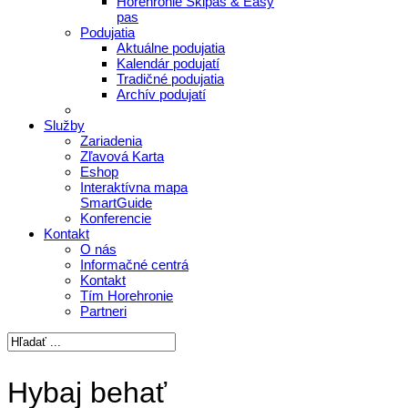
Horehronie Skipas & Easy
pas
Podujatia
Aktuálne podujatia
Kalendár podujatí
Tradičné podujatia
Archív podujatí
Služby
Zariadenia
Zľavová Karta
Eshop
Interaktívna mapa
SmartGuide
Konferencie
Kontakt
O nás
Informačné centrá
Kontakt
Tím Horehronie
Partneri
Hybaj behať