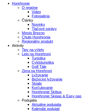
Horehronie
O regióne
Video
Fotogaléria
Články
Novinky
Tlačové správy
Mesto Brezno
Chute Horehronia
Regionálny produkt
Aktivity
Tipy na výlety
Leto na Horehroní
Turistika
Cykloturistika
Golf Tále
Zima na Horehroní
Lyžovanie
Bežecké lyžovanie
Skialp
Korčulovanie
Horehronie Skibus
Horehronie Skipas & Easy pas
Podujatia
Aktuálne podujatia
Kalendár podujatí