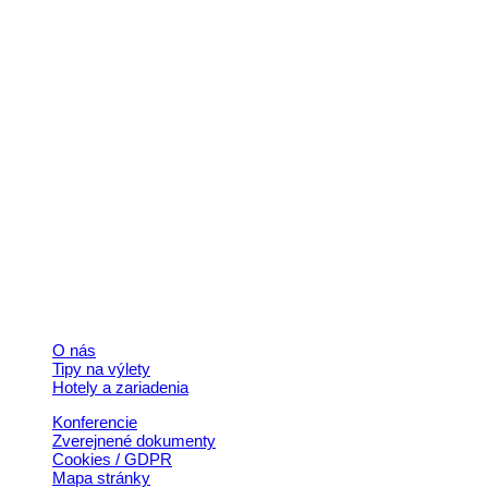
Kontakt
+421 911 633 119
info@horehronie.sk
© 2026, Horehronie.sk
Rýchle odkazy
O nás
Tipy na výlety
Hotely a zariadenia
Konferencie
Zverejnené dokumenty
Cookies / GDPR
Mapa stránky