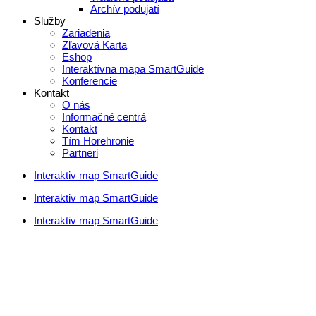
Archív podujatí
Služby
Zariadenia
Zľavová Karta
Eshop
Interaktívna mapa SmartGuide
Konferencie
Kontakt
O nás
Informačné centrá
Kontakt
Tím Horehronie
Partneri
Interaktiv map SmartGuide
Interaktiv map SmartGuide
Interaktiv map SmartGuide