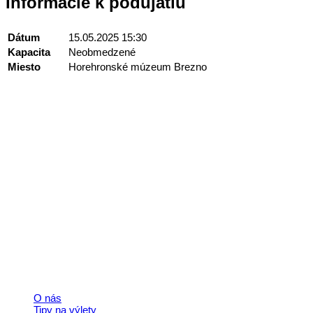
Informácie k podujatiu
Dátum
15.05.2025 15:30
Kapacita
Neobmedzené
Miesto
Horehronské múzeum Brezno
Kontakt
+421 911 633 119
info@horehronie.sk
© 2026, Horehronie.sk
Rýchle odkazy
O nás
Tipy na výlety