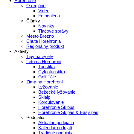
Horehronie
O regióne
Video
Fotogaléria
Články
Novinky
Tlačové správy
Mesto Brezno
Chute Horehronia
Regionálny produkt
Aktivity
Tipy na výlety
Leto na Horehroní
Turistika
Cykloturistika
Golf Tále
Zima na Horehroní
Lyžovanie
Bežecké lyžovanie
Skialp
Korčulovanie
Horehronie Skibus
Horehronie Skipas & Easy pas
Podujatia
Aktuálne podujatia
Kalendár podujatí
Tradičné podujatia