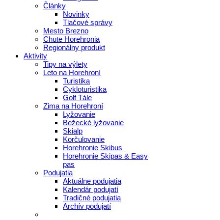
Články
Novinky
Tlačové správy
Mesto Brezno
Chute Horehronia
Regionálny produkt
Aktivity
Tipy na výlety
Leto na Horehroní
Turistika
Cykloturistika
Golf Tále
Zima na Horehroní
Lyžovanie
Bežecké lyžovanie
Skialp
Korčulovanie
Horehronie Skibus
Horehronie Skipas & Easy
pas
Podujatia
Aktuálne podujatia
Kalendár podujatí
Tradičné podujatia
Archív podujatí