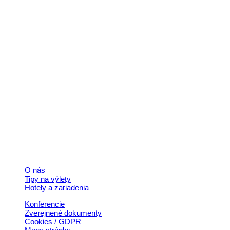
Kontakt
+421 911 633 119
info@horehronie.sk
© 2026, Horehronie.sk
Rýchle odkazy
O nás
Tipy na výlety
Hotely a zariadenia
Konferencie
Zverejnené dokumenty
Cookies / GDPR