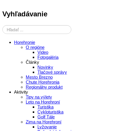
Vyhľadávanie
Horehronie
O regióne
Video
Fotogaléria
Články
Novinky
Tlačové správy
Mesto Brezno
Chute Horehronia
Regionálny produkt
Aktivity
Tipy na výlety
Leto na Horehroní
Turistika
Cykloturistika
Golf Tále
Zima na Horehroní
Lyžovanie