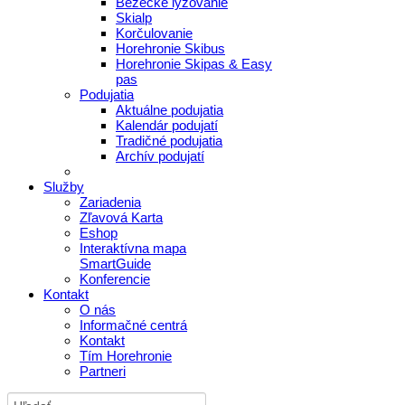
Bežecké lyžovanie
Skialp
Korčulovanie
Horehronie Skibus
Horehronie Skipas & Easy
pas
Podujatia
Aktuálne podujatia
Kalendár podujatí
Tradičné podujatia
Archív podujatí
Služby
Zariadenia
Zľavová Karta
Eshop
Interaktívna mapa
SmartGuide
Konferencie
Kontakt
O nás
Informačné centrá
Kontakt
Tím Horehronie
Partneri