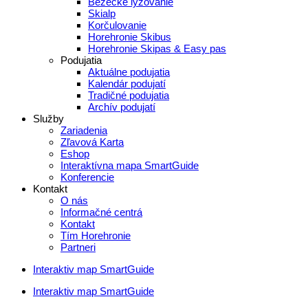
Bežecké lyžovanie
Skialp
Korčulovanie
Horehronie Skibus
Horehronie Skipas & Easy pas
Podujatia
Aktuálne podujatia
Kalendár podujatí
Tradičné podujatia
Archív podujatí
Služby
Zariadenia
Zľavová Karta
Eshop
Interaktívna mapa SmartGuide
Konferencie
Kontakt
O nás
Informačné centrá
Kontakt
Tím Horehronie
Partneri
Interaktiv map SmartGuide
Interaktiv map SmartGuide