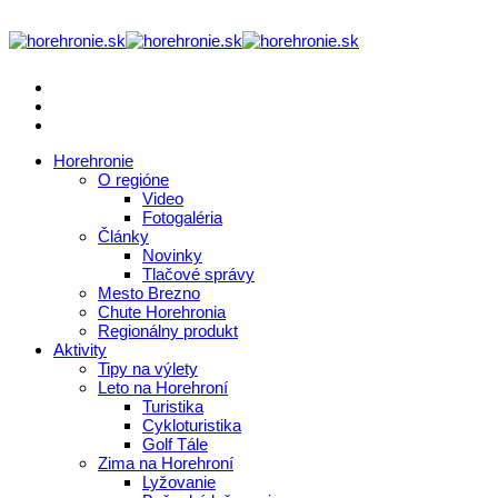
Horehronie
O regióne
Video
Fotogaléria
Články
Novinky
Tlačové správy
Mesto Brezno
Chute Horehronia
Regionálny produkt
Aktivity
Tipy na výlety
Leto na Horehroní
Turistika
Cykloturistika
Golf Tále
Zima na Horehroní
Lyžovanie