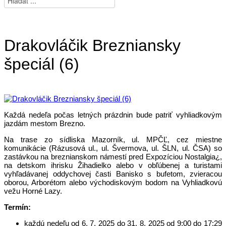
Drakovláčik Brezniansky
špeciál (6)
Každá nedeľa počas letných prázdnin bude patriť vyhliadkovým
jazdám mestom Brezno.
Na trase zo sídliska Mazorník, ul. MPČĽ, cez miestne
komunikácie (Rázusová ul., ul. Švermova, ul. ŠLN, ul. ČSA) so
zastávkou na breznianskom námestí pred Expozíciou Nostalgia¿,
na detskom ihrisku Žihadielko alebo v obľúbenej a turistami
vyhľadávanej oddychovej časti Banisko s bufetom, zvieracou
oborou, Arborétom alebo východiskovým bodom na Vyhliadkovú
vežu Horné Lazy.
Termín:
každú nedeľu od 6. 7. 2025 do 31. 8. 2025 od 9:00 do 17:29