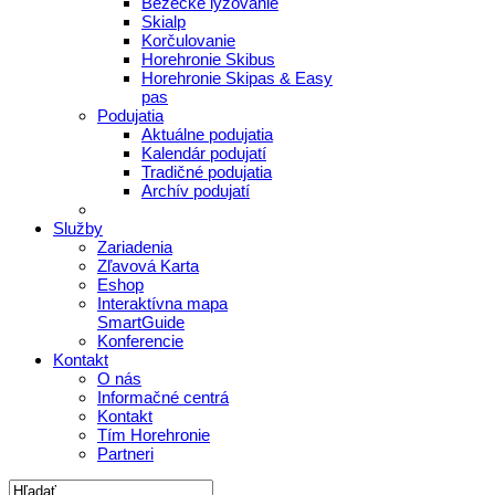
Bežecké lyžovanie
Skialp
Korčulovanie
Horehronie Skibus
Horehronie Skipas & Easy
pas
Podujatia
Aktuálne podujatia
Kalendár podujatí
Tradičné podujatia
Archív podujatí
Služby
Zariadenia
Zľavová Karta
Eshop
Interaktívna mapa
SmartGuide
Konferencie
Kontakt
O nás
Informačné centrá
Kontakt
Tím Horehronie
Partneri