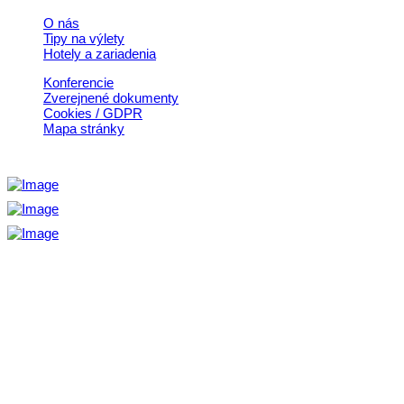
O nás
Tipy na výlety
Hotely a zariadenia
Konferencie
Zverejnené dokumenty
Cookies / GDPR
Mapa stránky
Aktivita realizovaná s finančnou podporou
Ministerstva cestovného ruchu
a športu Slovenskej republiky