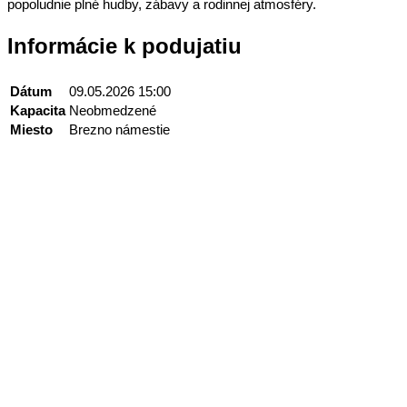
popoludnie plné hudby, zábavy a rodinnej atmosféry.
Informácie k podujatiu
Dátum
09.05.2026 15:00
Kapacita
Neobmedzené
Miesto
Brezno námestie
Kontakt
+421 911 633 119
info@horehronie.sk
© 2026, Horehronie.sk
Rýchle odkazy