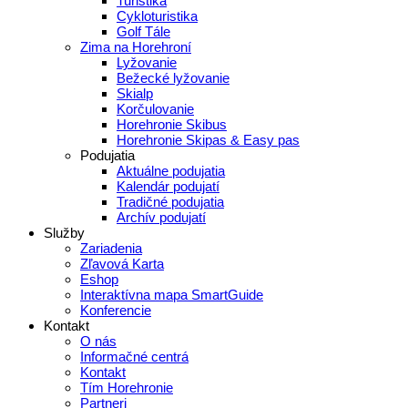
Turistika
Cykloturistika
Golf Tále
Zima na Horehroní
Lyžovanie
Bežecké lyžovanie
Skialp
Korčulovanie
Horehronie Skibus
Horehronie Skipas & Easy pas
Podujatia
Aktuálne podujatia
Kalendár podujatí
Tradičné podujatia
Archív podujatí
Služby
Zariadenia
Zľavová Karta
Eshop
Interaktívna mapa SmartGuide
Konferencie
Kontakt
O nás
Informačné centrá
Kontakt
Tím Horehronie
Partneri