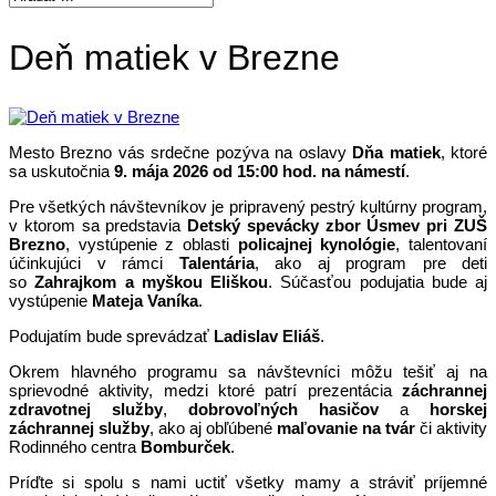
Deň matiek v Brezne
Mesto Brezno vás srdečne pozýva na oslavy
Dňa matiek
, ktoré
sa uskutočnia
9. mája 2026 od 15:00 hod. na námestí
.
Pre všetkých návštevníkov je pripravený pestrý kultúrny program,
v ktorom sa predstavia
Detský spevácky zbor Úsmev pri ZUŠ
Brezno
, vystúpenie z oblasti
policajnej kynológie
, talentovaní
účinkujúci v rámci
Talentária
, ako aj program pre deti
so
Zahrajkom a myškou Eliškou
. Súčasťou podujatia bude aj
vystúpenie
Mateja Vaníka
.
Podujatím bude sprevádzať
Ladislav Eliáš
.
Okrem hlavného programu sa návštevníci môžu tešiť aj na
sprievodné aktivity, medzi ktoré patrí prezentácia
záchrannej
zdravotnej služby
,
dobrovoľných hasičov
a
horskej
záchrannej služby
, ako aj obľúbené
maľovanie na tvár
či aktivity
Rodinného centra
Bomburček
.
Príďte si spolu s nami uctiť všetky mamy a stráviť príjemné