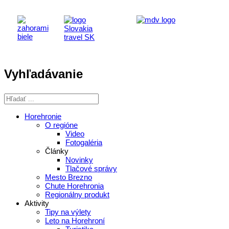
Vyhľadávanie
Horehronie
O regióne
Video
Fotogaléria
Články
Novinky
Tlačové správy
Mesto Brezno
Chute Horehronia
Regionálny produkt
Aktivity
Tipy na výlety
Leto na Horehroní