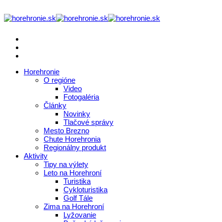
Horehronie
O regióne
Video
Fotogaléria
Články
Novinky
Tlačové správy
Mesto Brezno
Chute Horehronia
Regionálny produkt
Aktivity
Tipy na výlety
Leto na Horehroní
Turistika
Cykloturistika
Golf Tále
Zima na Horehroní
Lyžovanie