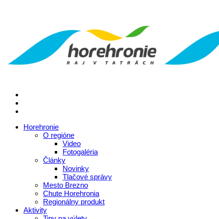
Horehronie
O regióne
Video
Fotogaléria
Články
Novinky
Tlačové správy
Mesto Brezno
Chute Horehronia
Regionálny produkt
Aktivity
Tipy na výlety