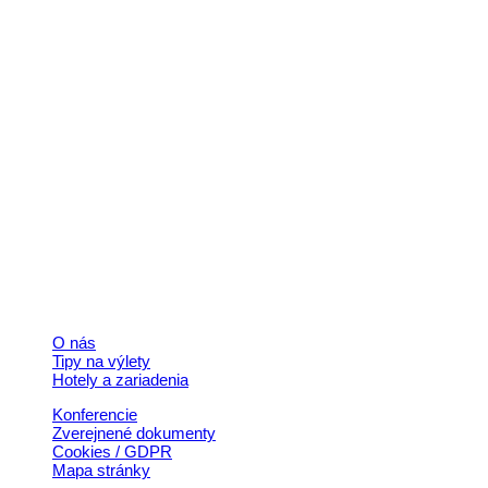
Kontakt
+421 911 633 119
info@horehronie.sk
© 2026, Horehronie.sk
Rýchle odkazy
O nás
Tipy na výlety
Hotely a zariadenia
Konferencie
Zverejnené dokumenty
Cookies / GDPR
Mapa stránky