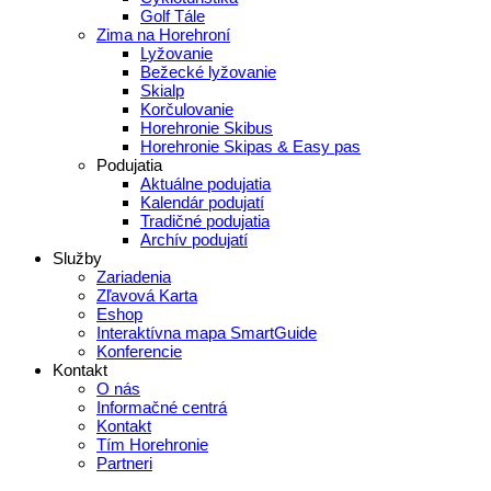
Golf Tále
Zima na Horehroní
Lyžovanie
Bežecké lyžovanie
Skialp
Korčulovanie
Horehronie Skibus
Horehronie Skipas & Easy pas
Podujatia
Aktuálne podujatia
Kalendár podujatí
Tradičné podujatia
Archív podujatí
Služby
Zariadenia
Zľavová Karta
Eshop
Interaktívna mapa SmartGuide
Konferencie
Kontakt
O nás
Informačné centrá
Kontakt
Tím Horehronie
Partneri