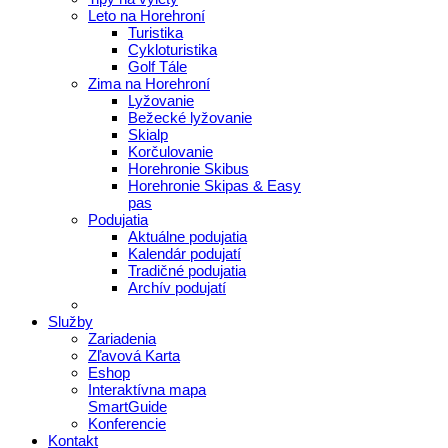
Leto na Horehroní
Turistika
Cykloturistika
Golf Tále
Zima na Horehroní
Lyžovanie
Bežecké lyžovanie
Skialp
Korčulovanie
Horehronie Skibus
Horehronie Skipas & Easy
pas
Podujatia
Aktuálne podujatia
Kalendár podujatí
Tradičné podujatia
Archív podujatí
Služby
Zariadenia
Zľavová Karta
Eshop
Interaktívna mapa
SmartGuide
Konferencie
Kontakt