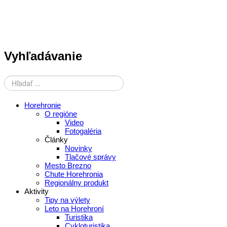
Vyhľadávanie
Horehronie
O regióne
Video
Fotogaléria
Články
Novinky
Tlačové správy
Mesto Brezno
Chute Horehronia
Regionálny produkt
Aktivity
Tipy na výlety
Leto na Horehroní
Turistika
Cykloturistika