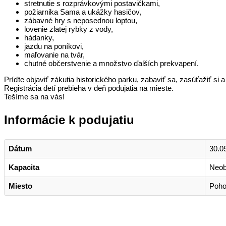
stretnutie s rozprávkovými postavičkami,
požiarnika Sama a ukážky hasičov,
zábavné hry s neposednou loptou,
lovenie zlatej rybky z vody,
hádanky,
jazdu na poníkovi,
maľovanie na tvár,
chutné občerstvenie a množstvo ďalších prekvapení.
Príďte objaviť zákutia historického parku, zabaviť sa, zasúťažiť si
Registrácia detí prebieha v deň podujatia na mieste.
Tešíme sa na vás!
Informácie k podujatiu
Dátum
30.0
Kapacita
Neo
Miesto
Poho