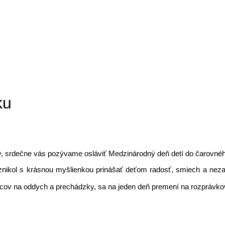
ku
 nálady, srdečne vás pozývame osláviť Medzinárodný deň detí do čaro
vznikol s krásnou myšlienkou prinášať deťom radosť, smiech a nez
ov na oddych a prechádzky, sa na jeden deň premení na rozprávkové 