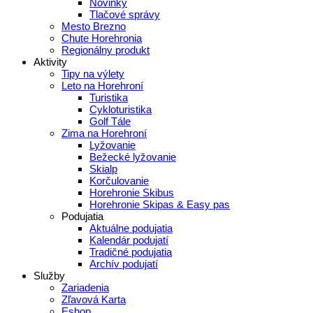
Novinky
Tlačové správy
Mesto Brezno
Chute Horehronia
Regionálny produkt
Aktivity
Tipy na výlety
Leto na Horehroní
Turistika
Cykloturistika
Golf Tále
Zima na Horehroní
Lyžovanie
Bežecké lyžovanie
Skialp
Korčulovanie
Horehronie Skibus
Horehronie Skipas & Easy pas
Podujatia
Aktuálne podujatia
Kalendár podujatí
Tradičné podujatia
Archív podujatí
Služby
Zariadenia
Zľavová Karta
Eshop