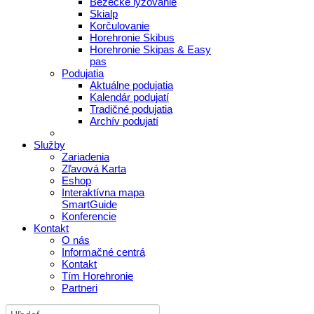
Bežecké lyžovanie
Skialp
Korčulovanie
Horehronie Skibus
Horehronie Skipas & Easy
pas
Podujatia
Aktuálne podujatia
Kalendár podujatí
Tradičné podujatia
Archív podujatí
Služby
Zariadenia
Zľavová Karta
Eshop
Interaktívna mapa
SmartGuide
Konferencie
Kontakt
O nás
Informačné centrá
Kontakt
Tím Horehronie
Partneri