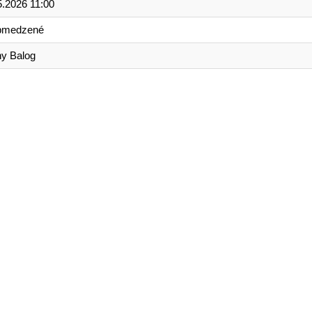
5.2026 11:00
bmedzené
ny Balog