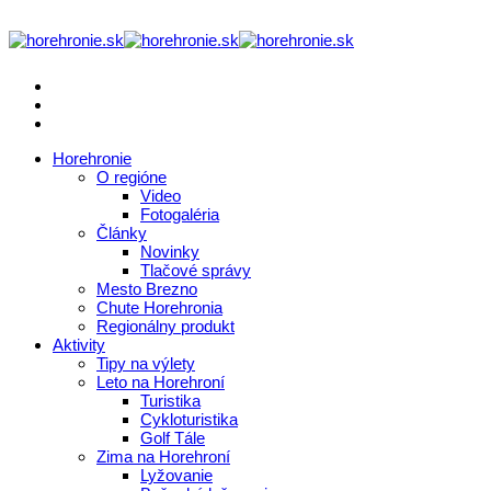
Horehronie
O regióne
Video
Fotogaléria
Články
Novinky
Tlačové správy
Mesto Brezno
Chute Horehronia
Regionálny produkt
Aktivity
Tipy na výlety
Leto na Horehroní
Turistika
Cykloturistika
Golf Tále
Zima na Horehroní
Lyžovanie