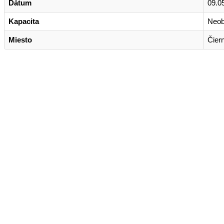
Dátum
09.0
Kapacita
Neo
Miesto
Čier
Kontakt
+421 911 633 119
info@horehronie.sk
© 2026, Horehronie.sk
Rýchle odkazy