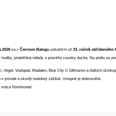
a 2026
sa v
Čiernom Balogu
uskutoční už
33. ročník obľúbeného f
udby, priateľskej nálady a pravého country ducha. Na pódiu sa pred
, Veget, Vodopád, Madalen, Blue City či Sillmarion a ďalších účinkuj
 v prírode a skvelý hudobný zážitok. Vstupné je dobrovoľné.
o srdca Horehronia!