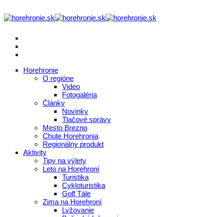
Horehronie
O regióne
Video
Fotogaléria
Články
Novinky
Tlačové správy
Mesto Brezno
Chute Horehronia
Regionálny produkt
Aktivity
Tipy na výlety
Leto na Horehroní
Turistika
Cykloturistika
Golf Tále
Zima na Horehroní
Lyžovanie