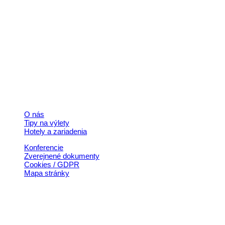
Kontakt
+421 911 633 119
info@horehronie.sk
© 2026, Horehronie.sk
Rýchle odkazy
O nás
Tipy na výlety
Hotely a zariadenia
Konferencie
Zverejnené dokumenty
Cookies / GDPR
Mapa stránky