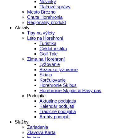
Novinky
Tlačové správy
Mesto Brezno
Chute Horehronia
Regionálny produkt
Aktivity
Tipy na výlety
Leto na Horehroní
Turistika
Cykloturistika
Golf Tále
Zima na Horehroní
Lyžovanie
Bežecké lyžovanie
Skialp
Korčulovanie
Horehronie Skibus
Horehronie Skipas & Easy pas
Podujatia
Aktuálne podujatia
Kalendár podujatí
Tradičné podujatia
Archív podujatí
Služby
Zariadenia
Zľavová Karta
Eshop