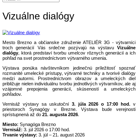
Vizuálne dialógy
Mesto Brezno a občianske združenie ATELIÉR 3G - výtvarníci
troch generácií Vás srdečne pozývajú na výstavu
Vizuálne
dialógy
, ktorá predstaví tvorbu umelcov rôznych generácií a ich
pohľad na svet prostredníctvom výtvarného umenia.
Výstava ponúka návštevníkom jedinečnú príležitosť spoznať
rozmanité umelecké prístupy, výtvarné techniky a tvorivé dialógy
medzi autormi. Prostredníctvom obrazov a umeleckých diel
približuje nielen individuálnu tvorbu jednotlivých výtvarníkov, ale aj
vzájomné prepojenia generácií, skúseností a umeleckých
pohľadov.
Vernisáž výstavy sa uskutoční
3. júla 2026 o 17:00 hod.
v
priestoroch Synagógy v Brezne. Výstava bude verejnosti
sprístupnená až do
21. augusta 2026
.
Miesto:
Synagóga Brezno
Vernisáž:
3. júl 2026 o 17:00 hod.
Trvanie výstavy:
3. júl – 21. august 2026