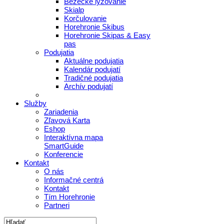
Bežecké lyžovanie
Skialp
Korčulovanie
Horehronie Skibus
Horehronie Skipas & Easy
pas
Podujatia
Aktuálne podujatia
Kalendár podujatí
Tradičné podujatia
Archív podujatí
Služby
Zariadenia
Zľavová Karta
Eshop
Interaktívna mapa
SmartGuide
Konferencie
Kontakt
O nás
Informačné centrá
Kontakt
Tím Horehronie
Partneri