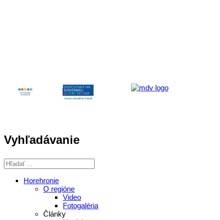
Aktivita realizovaná s finančnou podporou
Ministerstva cestovného ruchu
a športu Slovenskej republiky
Vyhľadávanie
Horehronie
O regióne
Video
Fotogaléria
Články