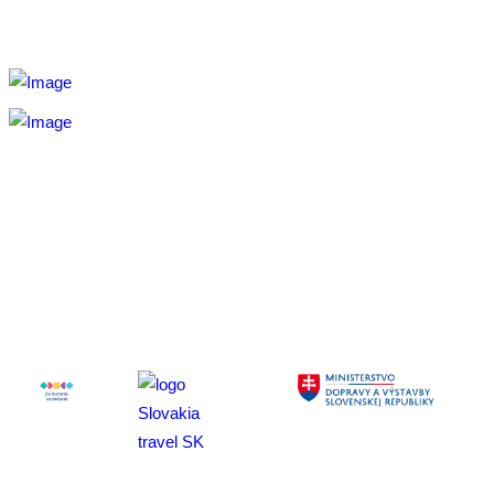
Aktivita realizovaná s finančnou podporou
Ministerstva
cestovného ruchu
a športu Slovenskej republiky