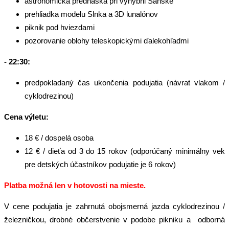
astronomická prednáška pri výhybni Šánske
prehliadka modelu Slnka a 3D lunalónov
piknik pod hviezdami
pozorovanie oblohy teleskopickými ďalekohľadmi
- 22:30:
predpokladaný čas ukončenia podujatia (návrat vlakom /
cyklodrezinou)
Cena výletu:
18 € / dospelá osoba
12 € / dieťa od 3 do 15 rokov (odporúčaný minimálny vek
pre detských účastníkov podujatie je 6 rokov)
Platba možná len v hotovosti na mieste.
V cene podujatia je zahrnutá obojsmerná jazda cyklodrezinou /
železničkou, drobné občerstvenie v podobe pikniku a odborná