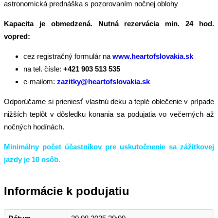
astronomická prednáška s pozorovaním nočnej oblohy
Kapacita je obmedzená. Nutná rezervácia min. 24 hod.
vopred:
cez registračný formulár na
www.heartofslovakia.sk
na tel. čísle:
+421 903 513 535
e-mailom:
zazitky@heartofslovakia.sk
Odporúčame si prieniesť vlastnú deku a teplé oblečenie v prípade
nižších teplôt v dôsledku konania sa podujatia vo večerných až
nočných hodínách.
Minimálny počet účastníkov pre uskutočnenie sa zážitkovej
jazdy je 10 osôb.
Informácie k podujatiu