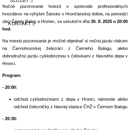
SLUŽBY
Nočné pozorovanie hviezd v sprievode profesionálnych
hvezdárov na výhybni Šánske v Hrončianskej doline, na pomedzí
obcí Čierny Balog a Hronec, sa uskutoční dňa
30. 8. 2025 o 20:00
KONTAKT
hod.
Na miesto pozorovania je možné objednať si nočnú jazdu vlakom
na Čiernohronskej železnici z Čierneho Balogu, alebo
dobrodružnú jazdu cyklodrezinou s čelovkami z hlavného depa v
Hronci.
Program:
- 20:00:
odchod cyklodrezinami z depa v Hronci, námestie alebo
odchod železničky z hlavnej stanice ČHŽ v Čiernom Balogu
- 20:30: