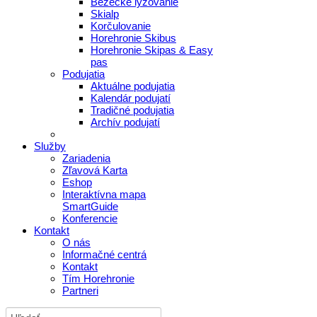
Bežecké lyžovanie
Skialp
Korčulovanie
Horehronie Skibus
Horehronie Skipas & Easy
pas
Podujatia
Aktuálne podujatia
Kalendár podujatí
Tradičné podujatia
Archív podujatí
Služby
Zariadenia
Zľavová Karta
Eshop
Interaktívna mapa
SmartGuide
Konferencie
Kontakt
O nás
Informačné centrá
Kontakt
Tím Horehronie
Partneri