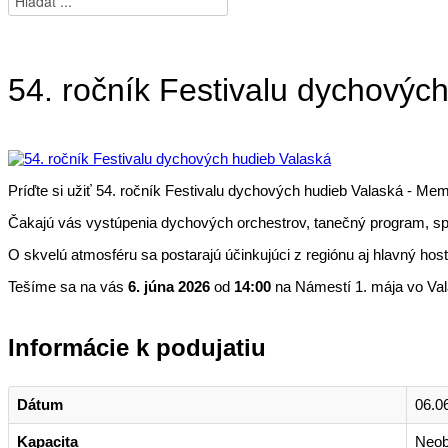
54. ročník Festivalu dychovýc
Príďte si užiť 54. ročník Festivalu dychových hudieb Valaská - Mem
Čakajú vás vystúpenia dychových orchestrov, tanečný program, spri
O skvelú atmosféru sa postarajú účinkujúci z regiónu aj hlavný 
Tešíme sa na vás
6. júna 2026
od
14:00
na Námestí 1. mája vo Val
Informácie k podujatiu
Dátum
06.0
Kapacita
Neo