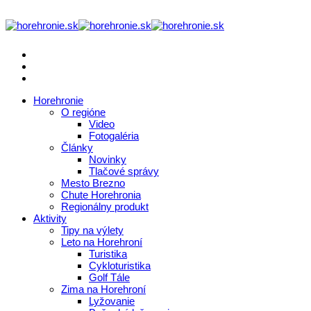
Horehronie
O regióne
Video
Fotogaléria
Články
Novinky
Tlačové správy
Mesto Brezno
Chute Horehronia
Regionálny produkt
Aktivity
Tipy na výlety
Leto na Horehroní
Turistika
Cykloturistika
Golf Tále
Zima na Horehroní
Lyžovanie