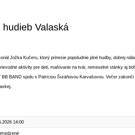
h hudieb Valaská
oriál Jožka Kučeru, ktorý prinesie popoludnie plné hudby, dobrej nála
evodné aktivity pre deti, maľovanie na tvár, remeselné stánky aj bo
hosť BB BAND spolu s Patríciou Šuráňovou Karvašovou. Večer zakon
askej.
6.2026 14:00
bmedzené