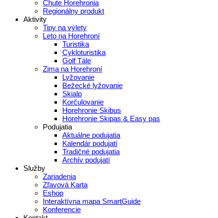
Chute Horehronia
Regionálny produkt
Aktivity
Tipy na výlety
Leto na Horehroní
Turistika
Cykloturistika
Golf Tále
Zima na Horehroní
Lyžovanie
Bežecké lyžovanie
Skialp
Korčulovanie
Horehronie Skibus
Horehronie Skipas & Easy pas
Podujatia
Aktuálne podujatia
Kalendár podujatí
Tradičné podujatia
Archív podujatí
Služby
Zariadenia
Zľavová Karta
Eshop
Interaktívna mapa SmartGuide
Konferencie
Kontakt