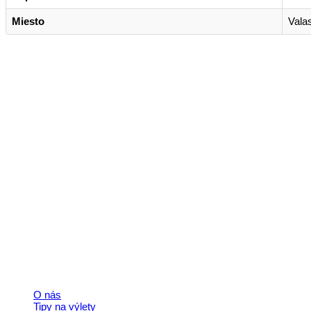
Miesto
Vala
Kontakt
+421 911 633 119
info@horehronie.sk
© 2026, Horehronie.sk
Rýchle odkazy
O nás
Tipy na výlety